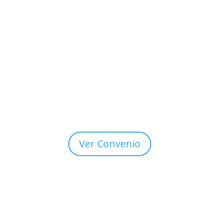
detallarán los objetivos, recursos y
responsabilidades de cada parte.
📎 Ver sitio del Colegio de Psicólogos de
Tucumán:
https://colegiopsicologostuc.org.ar
Ver Convenio
ADEIP
Asociación Argentina de Estudio e