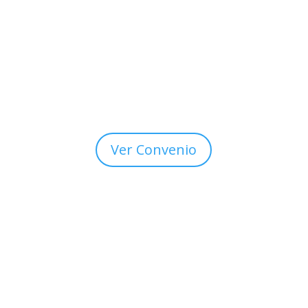
📎 Ver más sobre ADEIP:
https://adeip.org.ar
Ver Convenio